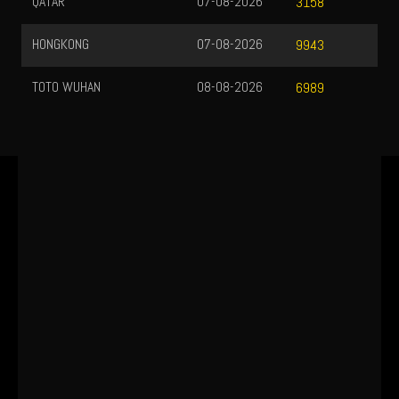
QATAR
07-08-2026
3158
HONGKONG
07-08-2026
9943
TOTO WUHAN
08-08-2026
6989