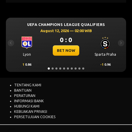
UEFA CHAMPIONS LEAGUE QUALIFIERS
August 12, 2026 — 02:00 WIB
0 : 0
Previous
Next
BET NOW
Lyon
Sparta Praha
1
0.86
-1
0.96
TENTANG KAMI
BANTUAN
PERATURAN
INFORMASI BANK
HUBUNGI KAMI
KEBIJAKAN PRIVASI
PERSETUJUAN COOKIES