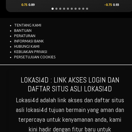
-0.75
0.93
0.25
0.95
TENTANG KAMI
BANTUAN
PERATURAN
INFORMASI BANK
HUBUNGI KAMI
KEBIJAKAN PRIVASI
PERSETUJUAN COOKIES
LOKASI4D : LINK AKSES LOGIN DAN
DAFTAR SITUS ASLI LOKASI4D
Lokasi4d adalah link akses dan daftar situs
asli lokasi4d tujuan bermain yang aman dan
terpercaya untuk kenyamanan anda, kami
kini hadir dengan fitur baru untuk