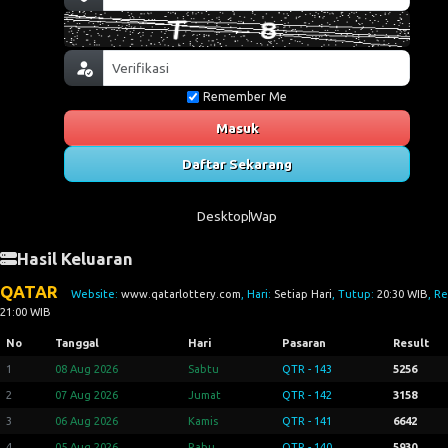
Remember Me
Masuk
Daftar Sekarang
Desktop
Wap
Hasil Keluaran
QATAR
Website:
www.qatarlottery.com
, Hari:
Setiap Hari
, Tutup:
20:30 WIB
, Re
21:00 WIB
No
Tanggal
Hari
Pasaran
Result
1
08 Aug 2026
Sabtu
QTR - 143
5256
2
07 Aug 2026
Jumat
QTR - 142
3158
3
06 Aug 2026
Kamis
QTR - 141
6642
4
05 Aug 2026
Rabu
QTR - 140
5930